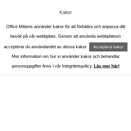
0
Kakor
Office Mittens använder kakor för att förbättra och anpassa ditt
Produkter
besök på vår webbplats. Genom att använda webbplatsen
accepterar du användandet av dessa kakor
Acceptera kakor
Office mittens
>
Produkter
Mer information om hur vi använder kakor och behandlar
personuppgifter finns i vår Integritetspolicy.
Läs mer här!
Black wrist warmers
Black
Wristwarmers
375
kr